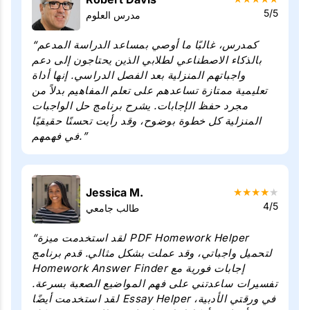
5/5
مدرس العلوم
“كمدرس، غالبًا ما أوصي بمساعد الدراسة المدعم
بالذكاء الاصطناعي لطلابي الذين يحتاجون إلى دعم
واجباتهم المنزلية بعد الفصل الدراسي. إنها أداة
تعليمية ممتازة تساعدهم على تعلم المفاهيم بدلاً من
مجرد حفظ الإجابات. يشرح برنامج حل الواجبات
المنزلية كل خطوة بوضوح، وقد رأيت تحسنًا حقيقيًا
في فهمهم.”
Jessica M.
★
★
★
★
★
4/5
طالب جامعي
“لقد استخدمت ميزة PDF Homework Helper
لتحميل واجباتي، وقد عملت بشكل مثالي. قدم برنامج
Homework Answer Finder إجابات فورية مع
تفسيرات ساعدتني على فهم المواضيع الصعبة بسرعة.
لقد استخدمت أيضًا Essay Helper في ورقتي الأدبية،