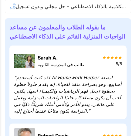
مسائل الرياضيات الكلامية بالذكاء الاصطناعي – حل مجاني وبدون تسجيل
ما يقوله الطلاب والمعلمون عن مساعد
الواجبات المنزلية القائم على الذكاء الاصطناعي
Sarah A.
★
★
★
★
★
5/5
طالب في المدرسة الثانوية
“لقد كنت أستخدم AI Homework Helper لبضعة
أسابيع، وهو بصراحة منقذ للحياة. إنه يقدم حلولاً خطوة
بخطوة تجعل فهم الرياضيات والكيمياء أسهل بكثير.
أحب أن يكون مساعدًا مجانيًا للواجبات المنزلية ويعمل
على هاتفي. يبدو الأمر وكأنني أملك شريكًا ذكيًا في
الدراسة يكون متاحًا عندما أحتاج إليه.”
Robert Davis
★
★
★
★
★