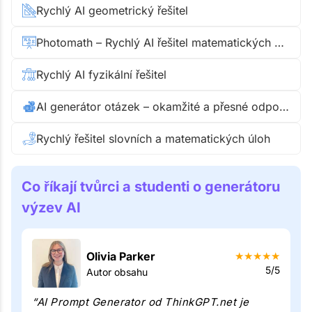
Rychlý AI geometrický řešitel
Photomath – Rychlý AI řešitel matematických příkladů
Rychlý AI fyzikální řešitel
AI generátor otázek – okamžité a přesné odpovědi
Rychlý řešitel slovních a matematických úloh
Co říkají tvůrci a studenti o generátoru
výzev AI
Olivia Parker
★
★
★
★
★
5/5
Autor obsahu
“AI Prompt Generator od ThinkGPT.net je