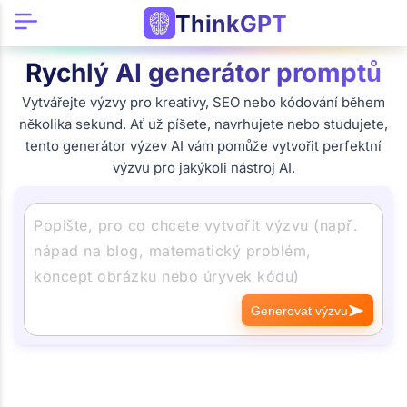
ThinkGPT
Rychlý AI generátor promptů
Vytvářejte výzvy pro kreativy, SEO nebo kódování během
několika sekund. Ať už píšete, navrhujete nebo studujete,
tento generátor výzev AI vám pomůže vytvořit perfektní
výzvu pro jakýkoli nástroj AI.
Generovat výzvu