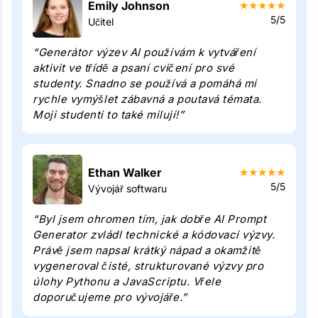
Emily Johnson
★
★
★
★
★
5/5
Učitel
“Generátor výzev AI používám k vytváření
aktivit ve třídě a psaní cvičení pro své
studenty. Snadno se používá a pomáhá mi
rychle vymýšlet zábavná a poutavá témata.
Moji studenti to také milují!”
Ethan Walker
★
★
★
★
★
5/5
Vývojář softwaru
“Byl jsem ohromen tím, jak dobře AI Prompt
Generator zvládl technické a kódovací výzvy.
Právě jsem napsal krátký nápad a okamžitě
vygeneroval čisté, strukturované výzvy pro
úlohy Pythonu a JavaScriptu. Vřele
doporučujeme pro vývojáře.”