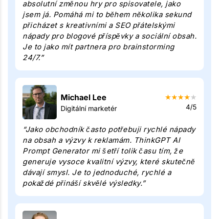
absolutní změnou hry pro spisovatele, jako
jsem já. Pomáhá mi to během několika sekund
přicházet s kreativními a SEO přátelskými
nápady pro blogové příspěvky a sociální obsah.
Je to jako mít partnera pro brainstorming
24/7.”
Michael Lee
★
★
★
★
★
4/5
Digitální marketér
“Jako obchodník často potřebuji rychlé nápady
na obsah a výzvy k reklamám. ThinkGPT AI
Prompt Generator mi šetří tolik času tím, že
generuje vysoce kvalitní výzvy, které skutečně
dávají smysl. Je to jednoduché, rychlé a
pokaždé přináší skvělé výsledky.”