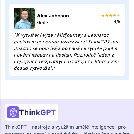
Alex Johnson
★
★
★
★
★
4/5
Grafik
“K vytváření výzev Midjourney a Leonardo
používám generátor výzev AI od ThinkGPT.net.
Snadno se používá a pomáhá mi rychle přijít s
novými nápady na design. Rozhodně jeden z
nejlepších bezplatných nástrojů AI, které jsem
dosud vyzkoušel.”
ThinkGPT
ThinkGPT – nástroje s využitím umělé inteligence" pro