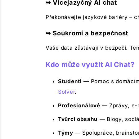
➥ Vícejazyčný AI chat
Překonávejte jazykové bariéry – c
➥ Soukromí a bezpečnost
Vaše data zůstávají v bezpečí. Te
Kdo může využít AI Chat?
Studenti
— Pomoc s domácími 
Solver
.
Profesionálové
— Zprávy, e-m
Tvůrci obsahu
— Blogy, sociál
Týmy
— Spolupráce, brainstor