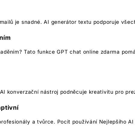
e-mailů je snadné. AI generátor textu podporuje vše
ěním
aděním? Tato funkce GPT chat online zdarma pomá
 AI konverzační nástroj podněcuje kreativitu pro pre
ptivní
ofesionály a tvůrce. Pocit používání Nejlepšího AI