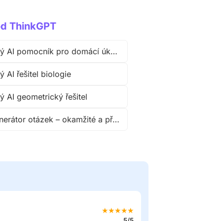
 od ThinkGPT
Rychlý AI pomocník pro domácí úkoly
ý AI řešitel biologie
ý AI geometrický řešitel
AI generátor otázek – okamžité a přesné odpovědi
★
★
★
★
★
5/5