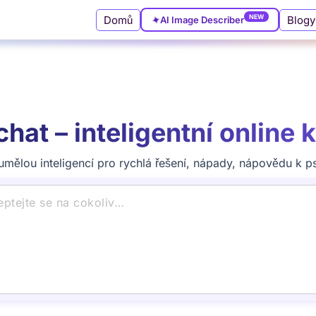
Domů
Blogy
✦
AI Image Describer
NEW
chat – inteligentní online
umělou inteligencí pro rychlá řešení, nápady, nápovědu k ps