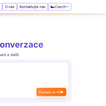
Czech
O nás
Kontaktujte nás
 konverzace
aní a další.
Zeptejte se AI