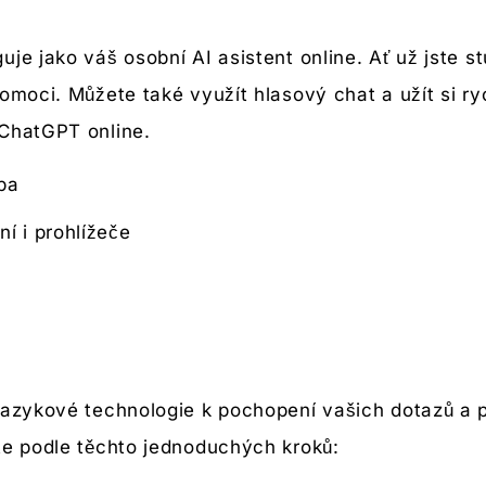
je jako váš osobní AI asistent online. Ať už jste st
pomoci. Můžete také využít hlasový chat a užít si r
 ChatGPT online.
ba
ní i prohlížeče
jazykové technologie k pochopení vašich dotazů a 
te podle těchto jednoduchých kroků: