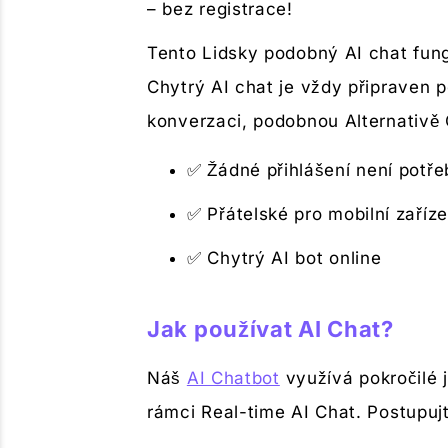
– bez registrace!
Tento Lidsky podobný AI chat fungu
Chytrý AI chat je vždy připraven 
konverzaci, podobnou Alternativě
✅ Žádné přihlášení není potře
✅ Přátelské pro mobilní zaříze
✅ Chytrý AI bot online
Jak používat AI Chat?
Náš
AI Chatbot
využívá pokročilé 
rámci Real-time AI Chat. Postupuj