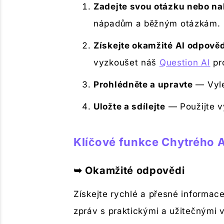
Zadejte svou otázku nebo na
nápadům a běžným otázkám.
Získejte okamžité AI odpověd
vyzkoušet náš
Question AI
pr
Prohlédněte a upravte
— Vyle
Uložte a sdílejte
— Použijte vý
Klíčové funkce Chytrého A
➥ Okamžité odpovědi
Získejte rychlé a přesné informace
zpráv s praktickými a užitečnými 