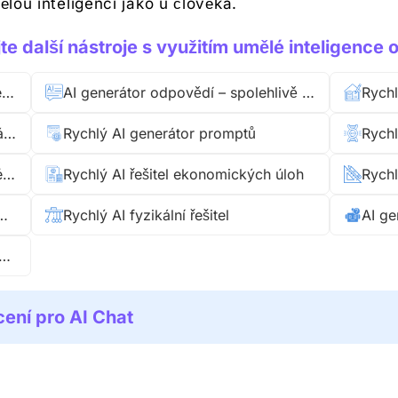
ělou inteligencí jako u člověka.
e další nástroje s využitím umělé inteligence
Rychlý AI účetní řešitel – přesné účetní řešení krok za krokem
AI generátor odpovědí – spolehlivě a rychle
AI matematický řešitel pro okamžitá řešení
Rychlý AI generátor promptů
Rychl
Rychlý AI řešitel chemických problémů
Rychlý AI řešitel ekonomických úloh
Rychl
 AI řešitel matematických příkladů
Rychlý AI fyzikální řešitel
 řešitel slovních a matematických úloh
ení pro AI Chat