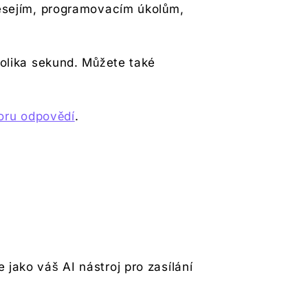
 esejím, programovacím úkolům,
olika sekund. Můžete také
oru odpovědí
.
 jako váš AI nástroj pro zasílání