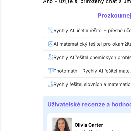
Ano – užijte si přirozený chat s um
Prozkoumejt
Photomath – Rychlý
Rychlý
Uživatelské recenze a hodnoc
Olivia Carter