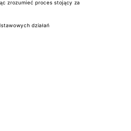
jąc zrozumieć proces stojący za
odstawowych działań
h