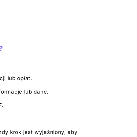
?
ji lub opłat.
formacje lub dane.
F.
dy krok jest wyjaśniony, aby