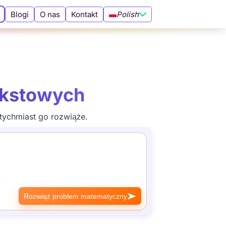
Polish
Blogi
O nas
Kontakt
kstowych
tychmiast go rozwiąże.
Rozwiąż problem matematyczny