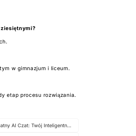
dziesiętnymi?
ch.
tym w gimnazjum i liceum.
y etap procesu rozwiązania.
bezpłatny AI Czat: Twój Inteligentny Asystent