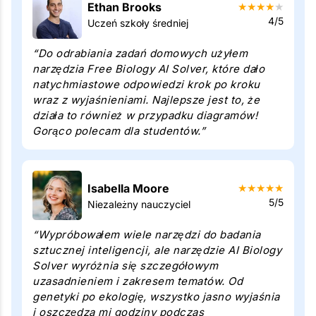
Ethan Brooks
★
★
★
★
★
4/5
Uczeń szkoły średniej
“Do odrabiania zadań domowych użyłem
narzędzia Free Biology AI Solver, które dało
natychmiastowe odpowiedzi krok po kroku
wraz z wyjaśnieniami. Najlepsze jest to, że
działa to również w przypadku diagramów!
Gorąco polecam dla studentów.”
Isabella Moore
★
★
★
★
★
5/5
Niezależny nauczyciel
“Wypróbowałem wiele narzędzi do badania
sztucznej inteligencji, ale narzędzie AI Biology
Solver wyróżnia się szczegółowym
uzasadnieniem i zakresem tematów. Od
genetyki po ekologię, wszystko jasno wyjaśnia
i oszczędza mi godziny podczas