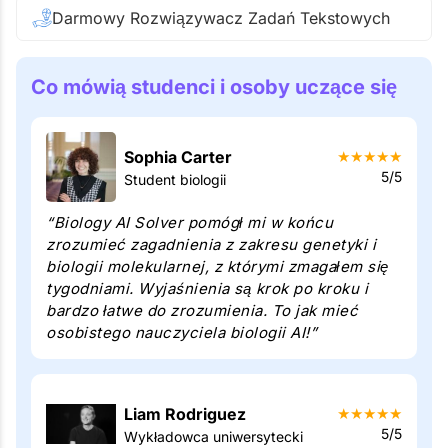
Darmowy Rozwiązywacz Zadań Tekstowych
Co mówią studenci i osoby uczące się
Sophia Carter
★
★
★
★
★
5/5
Student biologii
“Biology AI Solver pomógł mi w końcu
zrozumieć zagadnienia z zakresu genetyki i
biologii molekularnej, z którymi zmagałem się
tygodniami. Wyjaśnienia są krok po kroku i
bardzo łatwe do zrozumienia. To jak mieć
osobistego nauczyciela biologii AI!”
Liam Rodriguez
★
★
★
★
★
5/5
Wykładowca uniwersytecki