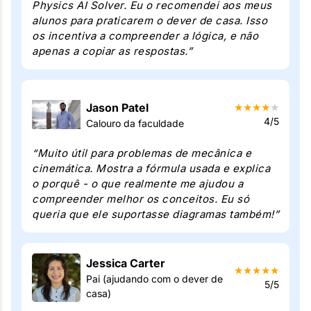
Physics AI Solver. Eu o recomendei aos meus
alunos para praticarem o dever de casa. Isso
os incentiva a compreender a lógica, e não
apenas a copiar as respostas.”
Jason Patel
★
★
★
★
★
4/5
Calouro da faculdade
“Muito útil para problemas de mecânica e
cinemática. Mostra a fórmula usada e explica
o porquê - o que realmente me ajudou a
compreender melhor os conceitos. Eu só
queria que ele suportasse diagramas também!”
Jessica Carter
★
★
★
★
★
Pai (ajudando com o dever de
5/5
casa)