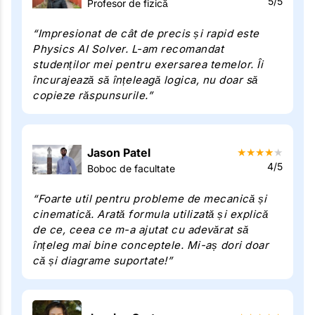
5/5
Profesor de fizică
“Impresionat de cât de precis și rapid este
Physics AI Solver. L-am recomandat
studenților mei pentru exersarea temelor. Îi
încurajează să înțeleagă logica, nu doar să
copieze răspunsurile.”
Jason Patel
★
★
★
★
★
4/5
Boboc de facultate
“Foarte util pentru probleme de mecanică și
cinematică. Arată formula utilizată și explică
de ce, ceea ce m-a ajutat cu adevărat să
înțeleg mai bine conceptele. Mi-aș dori doar
că și diagrame suportate!”