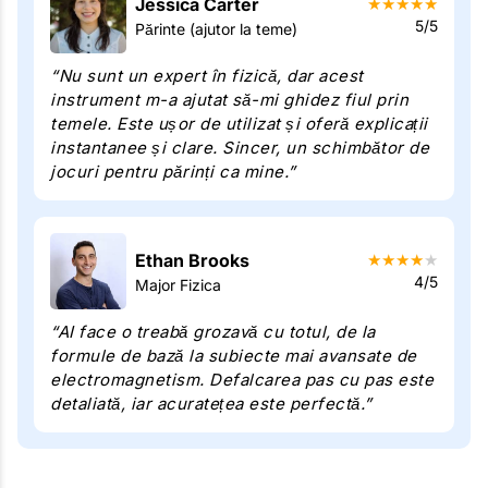
Jessica Carter
★
★
★
★
★
5/5
Părinte (ajutor la teme)
“Nu sunt un expert în fizică, dar acest
instrument m-a ajutat să-mi ghidez fiul prin
temele. Este ușor de utilizat și oferă explicații
instantanee și clare. Sincer, un schimbător de
jocuri pentru părinți ca mine.”
Ethan Brooks
★
★
★
★
★
4/5
Major Fizica
“AI face o treabă grozavă cu totul, de la
formule de bază la subiecte mai avansate de
electromagnetism. Defalcarea pas cu pas este
detaliată, iar acuratețea este perfectă.”