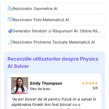
Rezolvator Geometrie AI
Rezolvator Foto‑Matematică AI
Generator Întrebări și Răspunsuri AI: Obține Răspunsuri Instant
Rezolvator Probleme Textuale Matematică AI
Recenziile utilizatorilor despre Physics
AI Solver
Emily Thompson
★
★
★
★
★
5/5
Elev de liceu
“Acest Solver de IA pentru fizică m-a salvat în
săptămâna finală! Am fost blocat cu o