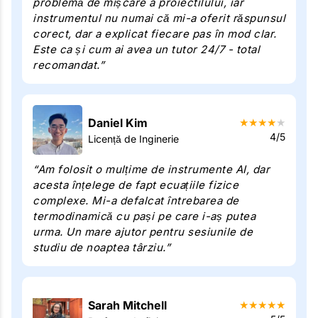
problemă de mișcare a proiectilului, iar
instrumentul nu numai că mi-a oferit răspunsul
corect, dar a explicat fiecare pas în mod clar.
Este ca și cum ai avea un tutor 24/7 - total
recomandat.”
Daniel Kim
★
★
★
★
★
4/5
Licență de Inginerie
“Am folosit o mulțime de instrumente AI, dar
acesta înțelege de fapt ecuațiile fizice
complexe. Mi-a defalcat întrebarea de
termodinamică cu pași pe care i-aș putea
urma. Un mare ajutor pentru sesiunile de
studiu de noaptea târziu.”
Sarah Mitchell
★
★
★
★
★