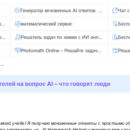
Генератор мгновенных AI ответов: задавайте вопрос или загружайте файл
Бесплатный ИИ помощник для домашних заданий: мгновенные ответы без регистрации
математический сервис
Бесплатный ИИ-решатель задач по биологии онлайн
Решатель задач по химии с ИИ онлайн
Photomath Online – Решайте задачи по математике с фото
Решатель текстовых задач с ИИ онлайн бесплатно
лей на вопрос AI – что говорят люди
в моей учебе! Я получаю мгновенные ответы с простыми 
сто запоминать их. AI Homework Helper сэкономил мне ча