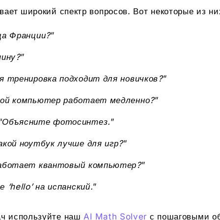
вает широкий спектр вопросов. Вот некоторые из ни
ца Франции?
”
шину?
”
я тренировка подходит для новичков?
”
ой компьютер работает медленно?
”
“
Объясните фотосинтез.
”
акой ноутбук лучше для игр?
”
работает квантовый компьютер?
”
 ‘hello’ на испанский.
”
ач используйте наш
AI Math Solver
с пошаговыми о