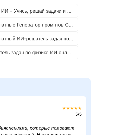
Чат с ИИ – Учись, решай задачи и общайся с искусственным интеллектом
Бесплатные Генератор промптов ChatGPT Создавайте идеи мгновенно
Бесплатный ИИ-решатель задач по экономике онлайн
Решатель задач по физике ИИ онлайн
★
★
★
★
★
5/5
объяснениями, которые помогают
сы исследований. Настоятельно