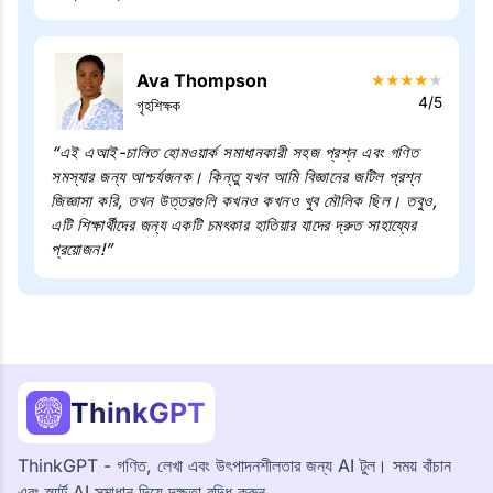
Ava Thompson
★
★
★
★
★
4/5
গৃহশিক্ষক
“এই এআই-চালিত হোমওয়ার্ক সমাধানকারী সহজ প্রশ্ন এবং গণিত
সমস্যার জন্য আশ্চর্যজনক। কিন্তু যখন আমি বিজ্ঞানের জটিল প্রশ্ন
জিজ্ঞাসা করি, তখন উত্তরগুলি কখনও কখনও খুব মৌলিক ছিল। তবুও,
এটি শিক্ষার্থীদের জন্য একটি চমৎকার হাতিয়ার যাদের দ্রুত সাহায্যের
প্রয়োজন!”
ThinkGPT
ThinkGPT - গণিত, লেখা এবং উৎপাদনশীলতার জন্য AI টুল। সময় বাঁচান
এবং স্মার্ট AI সমাধান দিয়ে দক্ষতা বৃদ্ধি করুন