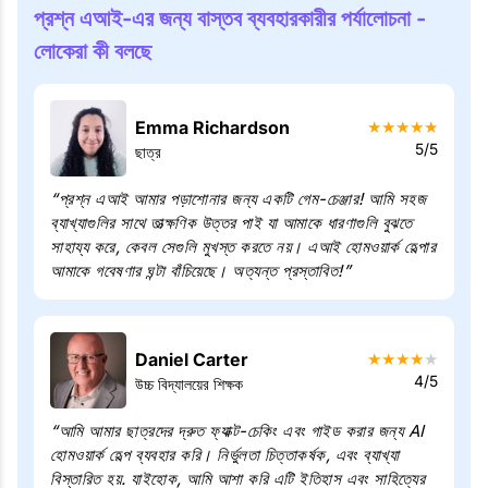
প্রশ্ন এআই-এর জন্য বাস্তব ব্যবহারকারীর পর্যালোচনা -
লোকেরা কী বলছে
Emma Richardson
★
★
★
★
★
5/5
ছাত্র
“প্রশ্ন এআই আমার পড়াশোনার জন্য একটি গেম-চেঞ্জার! আমি সহজ
ব্যাখ্যাগুলির সাথে তাত্ক্ষণিক উত্তর পাই যা আমাকে ধারণাগুলি বুঝতে
সাহায্য করে, কেবল সেগুলি মুখস্ত করতে নয়। এআই হোমওয়ার্ক হেল্পার
আমাকে গবেষণার ঘন্টা বাঁচিয়েছে। অত্যন্ত প্রস্তাবিত!”
Daniel Carter
★
★
★
★
★
4/5
উচ্চ বিদ্যালয়ের শিক্ষক
“আমি আমার ছাত্রদের দ্রুত ফ্যাক্ট-চেকিং এবং গাইড করার জন্য AI
হোমওয়ার্ক হেল্প ব্যবহার করি। নির্ভুলতা চিত্তাকর্ষক, এবং ব্যাখ্যা
বিস্তারিত হয়. যাইহোক, আমি আশা করি এটি ইতিহাস এবং সাহিত্যের