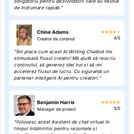
obligatoriu pentru dezvoltatorii care au nevoie
de îndrumare rapidă.”
Chloe Adams
★
★
★
★
★
4/5
Creator de conținut
“Îmi place cum acest AI Writing Chatbot îmi
stimulează fluxul creativ! Mă ajută să rescriu
conținutul, să generez idei noi și să-mi
accelerez fluxul de lucru. Cu siguranță un
partener inteligent AI pentru creatori.”
Benjamin Harris
★
★
★
★
★
5/5
Manager de proiect
“Folosesc acest Asistent de chat virtual în
timpul întâlnirilor pentru rezumate și