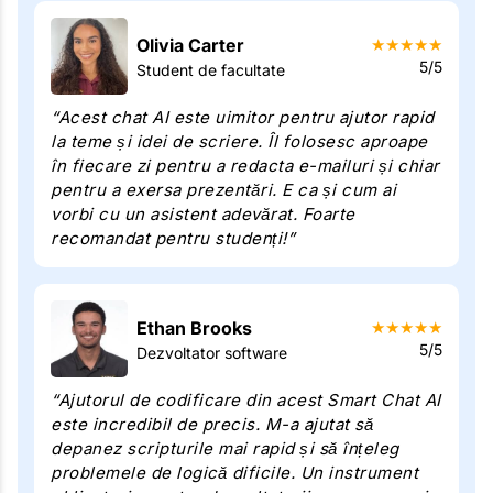
Olivia Carter
★
★
★
★
★
5/5
Student de facultate
“Acest chat AI este uimitor pentru ajutor rapid
la teme și idei de scriere. Îl folosesc aproape
în fiecare zi pentru a redacta e-mailuri și chiar
pentru a exersa prezentări. E ca și cum ai
vorbi cu un asistent adevărat. Foarte
recomandat pentru studenți!”
Ethan Brooks
★
★
★
★
★
5/5
Dezvoltator software
“Ajutorul de codificare din acest Smart Chat AI
este incredibil de precis. M-a ajutat să
depanez scripturile mai rapid și să înțeleg
problemele de logică dificile. Un instrument