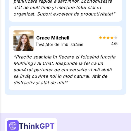
planificare rapidă a sarcinilor. Economisește
atât de mult timp și menține totul clar și
organizat. Suport excelent de productivitate!”
Grace Mitchell
★
★
★
★
★
4/5
Învățător de limbi străine
“Practic spaniola în fiecare zi folosind funcția
Multilingv AI Chat. Răspunde la fel ca un
adevărat partener de conversație și mă ajută
să învăț cuvinte noi în mod natural. Atât de
distractiv și atât de util!”
ThinkGPT