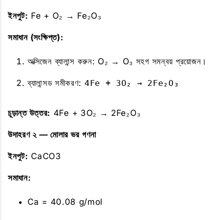
ইনপুট:
Fe + O₂ → Fe₂O₃
সমাধান (সংক্ষিপ্ত):
অক্সিজেন ব্যালান্স করুন: O₂ → O₃ সহগ সমন্বয় প্রয়োজন।
ব্যালান্সড সমীকরণ:
4Fe + 3O₂ → 2Fe₂O₃
চূড়ান্ত উত্তর:
4Fe + 3O₂ → 2Fe₂O₃
উদাহরণ ২ — মোলার ভর গণনা
ইনপুট:
CaCO3
সমাধান:
Ca = 40.08 g/mol