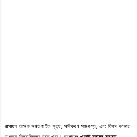
রাসায়ন অনেক সময় জটিল সূত্র, সমীকরণ সামঞ্জস্য, এবং বিশদ গণনার
মাধ্যমে বিভ্রান্তিকর হতে পারে। আমাদের
এআই রসায়ন সমস্যা