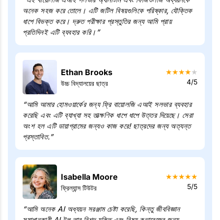
অনেক সহজ করে তোলে। এটি জটিল বিষয়গুলিকে পরিষ্কার, যৌক্তিক
ধাপে বিভক্ত করে। দ্রুত পরীক্ষার প্রস্তুতির জন্য আমি প্রায়
প্রতিদিনই এটি ব্যবহার করি।”
Ethan Brooks
★
★
★
★
★
4/5
উচ্চ বিদ্যালয়ের ছাত্র
“আমি আমার হোমওয়ার্কের জন্য ফ্রি বায়োলজি এআই সলভার ব্যবহার
করেছি এবং এটি ব্যাখ্যা সহ তাত্ক্ষণিক ধাপে ধাপে উত্তর দিয়েছে। সেরা
অংশ হল এটি ডায়াগ্রামের জন্যও কাজ করে! ছাত্রদের জন্য অত্যন্ত
প্রস্তাবিত.”
Isabella Moore
★
★
★
★
★
5/5
ফ্রিল্যান্স টিউটর
“আমি অনেক AI অধ্যয়ন সরঞ্জাম চেষ্টা করেছি, কিন্তু জীববিজ্ঞান
সমাধানকারী AI টুল তার বিশদ যুক্তি এবং বিষয় কভারেজের জন্য