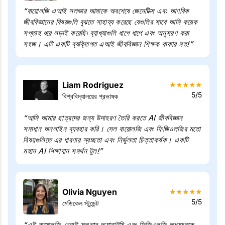
“বায়োলজি এআই সলভার আমাকে অবশেষে জেনেটিক্স এবং আণবিক
জীববিজ্ঞানের বিষয়গুলি বুঝতে সাহায্য করেছে যেগুলির সাথে আমি কয়েক
সপ্তাহ ধরে লড়াই করেছি৷ ব্যাখ্যাগুলি ধাপে ধাপে এবং অনুসরণ করা
সহজ। এটি একটি ব্যক্তিগত এআই জীববিজ্ঞান শিক্ষক থাকার মত!”
Liam Rodriguez
★
★
★
★
★
5/5
বিশ্ববিদ্যালয়ের প্রভাষক
“আমি আমার ছাত্রদের জন্য উদাহরণ তৈরি করতে AI জীববিজ্ঞান
সমাধান অনলাইন ব্যবহার করি। সেল বায়োলজি এবং ফিজিওলজির মতো
বিষয়গুলিতে এর ধারণার স্বচ্ছতা এবং নির্ভুলতা চিত্তাকর্ষক। একটি
মহান AI শিক্ষাদান সমর্থন টুল!”
Olivia Nguyen
★
★
★
★
★
5/5
মেডিকেল স্টুডেন্ট
“এই বায়োলজি এআই সলভার অ্যানাটমি এবং ফিজিওলজি অধ্যয়নকে