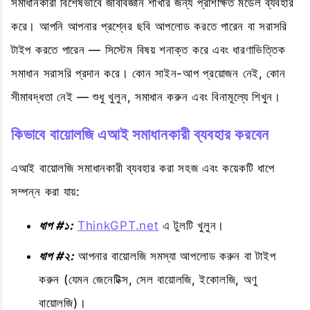
সমাধানকারী বিশেষভাবে জীববিজ্ঞান শাখার জন্য প্রশিক্ষিত মডেল ব্যবহার
করে। আপনি আপনার প্রশ্নের ছবি আপলোড করতে পারেন বা সরাসরি
টাইপ করতে পারেন — সিস্টেম বিষয় শনাক্ত করে এবং ধারণাভিত্তিক
সমাধান সরাসরি প্রদান করে। কোন সাইন-আপ প্রয়োজন নেই, কোন
সীমাবদ্ধতা নেই — শুধু খুলুন, সমাধান করুন এবং বিনামূল্যে শিখুন।
কিভাবে বায়োলজি এআই সমাধানকারী ব্যবহার করবেন
এআই বায়োলজি সমাধানকারী ব্যবহার করা সহজ এবং কয়েকটি ধাপে
সম্পন্ন করা যায়:
ধাপ #১:
ThinkGPT.net
এ টুলটি খুলুন।
ধাপ #২:
আপনার বায়োলজি সমস্যা আপলোড করুন বা টাইপ
করুন (যেমন জেনেটিক্স, সেল বায়োলজি, ইকোলজি, অণু
বায়োলজি)।