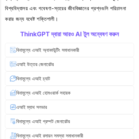
বিশ্ববিদ্যালয় এবং গবেষণা-স্তরের জীববিজ্ঞানের প্রশ্নগুলি পরিচালনা
করার জন্য যথেষ্ট শক্তিশালী।
ThinkGPT দ্বারা আরও AI টুল অন্বেষণ করুন
বিনামূল্যে এআই অ্যাকাউন্টিং সমাধানকারী
এআই উত্তর জেনারেটর
বিনামূল্যে এআই চ্যাট
বিনামূল্যে এআই হোমওয়ার্ক সহায়ক
এআই ম্যাথ সলভার
বিনামূল্যে এআই প্রম্পট জেনারেটর
বিনামূল্যে এআই রসায়ন সমস্যা সমাধানকারী