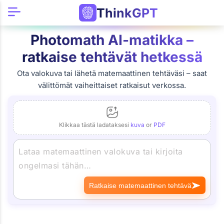
ThinkGPT
Photomath AI-matikka –
ratkaise tehtävät hetkessä
Ota valokuva tai lähetä matemaattinen tehtäväsi – saat
välittömät vaiheittaiset ratkaisut verkossa.
Klikkaa tästä ladataksesi
kuva
or
PDF
Ratkaise matemaattinen tehtävä