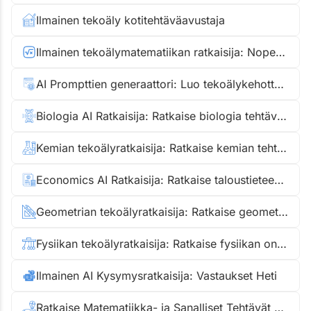
Ilmainen tekoäly kotitehtäväavustaja
Ilmainen tekoälymatematiikan ratkaisija: Nopeat Vastaukset Heti
AI Prompttien generaattori: Luo tekoälykehotteita nopeasti
Biologia AI Ratkaisija: Ratkaise biologia tehtävät nopeasti
Kemian tekoälyratkaisija: Ratkaise kemian tehtävät ja ongelmat hetkessä
Economics AI Ratkaisija: Ratkaise taloustieteen tehtäviä sekunneissa
Geometrian tekoälyratkaisija: Ratkaise geometrian tehtävät nopeasti
Fysiikan tekoälyratkaisija: Ratkaise fysiikan ongelmat sekunneissa
Ilmainen AI Kysymysratkaisija: Vastaukset Heti
Ratkaise Matematiikka- ja Sanalliset Tehtävät Heti AI:n Avulla