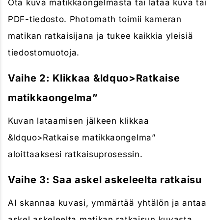
Ota kuva matikkaongelmasta tai lataa kuva tai
PDF-tiedosto. Photomath toimii kameran
matikan ratkaisijana ja tukee kaikkia yleisiä
tiedostomuotoja.
Vaihe 2: Klikkaa &ldquo>Ratkaise
matikkaongelma”
Kuvan lataamisen jälkeen klikkaa
&ldquo>Ratkaise matikkaongelma”
aloittaaksesi ratkaisuprosessin.
Vaihe 3: Saa askel askeleelta ratkaisu
AI skannaa kuvasi, ymmärtää yhtälön ja antaa
askel askeleelta matikan ratkaisun kuvasta.