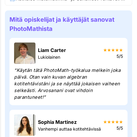
Mitä opiskelijat ja käyttäjät sanovat
PhotoMathista
Liam Carter
★
★
★
★
★
5/5
Lukiolainen
“Käytän tätä PhotoMath-työkalua melkein joka
päivä. Otan vain kuvan algebran
kotitehtävistäni ja se näyttää jokaisen vaiheen
selkeästi. Arvosanani ovat vihdoin
parantuneet!”
Sophia Martinez
★
★
★
★
★
5/5
Vanhempi auttaa kotitehtävissä