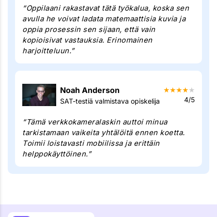
“Oppilaani rakastavat tätä työkalua, koska sen
avulla he voivat ladata matemaattisia kuvia ja
oppia prosessin sen sijaan, että vain
kopioisivat vastauksia. Erinomainen
harjoitteluun.”
Noah Anderson
★
★
★
★
★
4/5
SAT-testiä valmistava opiskelija
“Tämä verkkokameralaskin auttoi minua
tarkistamaan vaikeita yhtälöitä ennen koetta.
Toimii loistavasti mobiilissa ja erittäin
helppokäyttöinen.”