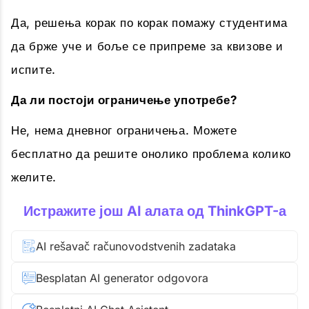
Да, решења корак по корак помажу студентима
да брже уче и боље се припреме за квизове и
испите.
Да ли постоји ограничење употребе?
Не, нема дневног ограничења. Можете
бесплатно да решите онолико проблема колико
желите.
Истражите још AI алата од ThinkGPT-а
AI rešavač računovodstvenih zadataka
Besplatan AI generator odgovora