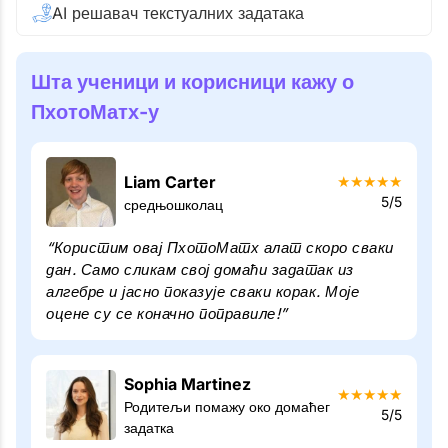
AI решавач текстуалних задатака
Шта ученици и корисници кажу о
ПхотоМатх-у
Liam Carter
★
★
★
★
★
5/5
средњошколац
“Користим овај ПхотоМатх алат скоро сваки
дан. Само сликам свој домаћи задатак из
алгебре и јасно показује сваки корак. Моје
оцене су се коначно поправиле!”
Sophia Martinez
★
★
★
★
★
Родитељи помажу око домаћег
5/5
задатка