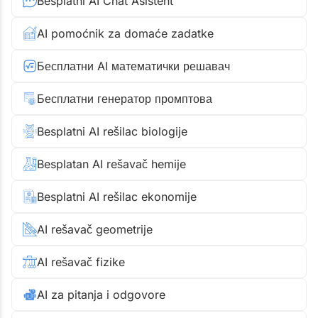
Besplatni AI Chat Asistent
AI pomoćnik za domaće zadatke
Бесплатни AI математички решавач
Бесплатни генератор промптова
Besplatni AI rešilac biologije
Besplatan AI rešavač hemije
Besplatni AI rešilac ekonomije
AI rešavač geometrije
AI rešavač fizike
AI za pitanja i odgovore