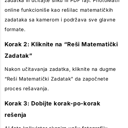
zadatka ili učitajte sliku ili PDF fajl. PhotoMath
online funkcioniše kao rešilac matematičkih
zadataka sa kamerom i podržava sve glavne
formate.
Korak 2: Kliknite na “Reši Matematički
Zadatak”
Nakon učitavanja zadatka, kliknite na dugme
“Reši Matematički Zadatak” da započnete
proces rešavanja.
Korak 3: Dobijte korak-po-korak
rešenja