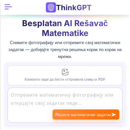
ThinkGPT
Besplatan AI Rešavač
Matematike
Снимите фотографију или отпремите свој математички
задатак — добијајте тренутна решења корак по корак на
мрежи.
Кликните овде да бисте отпремили
слику
or
PDF
Решите математички задатак