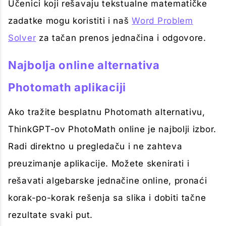
Učenici koji rešavaju tekstualne matematičke
zadatke mogu koristiti i naš
Word Problem
Solver
za tačan prenos jednačina i odgovore.
Najbolja online alternativa
Photomath aplikaciji
Ako tražite besplatnu Photomath alternativu,
ThinkGPT-ov PhotoMath online je najbolji izbor.
Radi direktno u pregledaču i ne zahteva
preuzimanje aplikacije. Možete skenirati i
rešavati algebarske jednačine online, pronaći
korak-po-korak rešenja sa slika i dobiti tačne
rezultate svaki put.