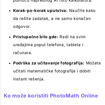
pomoću naprednog AI foto kalkulatora.
Korak-po-korak uputstva:
Naučite kako
da rešite zadatak, a ne samo konačan
odgovor.
Pristupačno bilo gde:
Radi na svim
uređajima poput telefona, tableta i
računara.
Podrška za učitavanje fotografija:
Možete
učitati matematičke fotografije i dobiti
instant rešenja.
Ko može koristiti PhotoMath Online