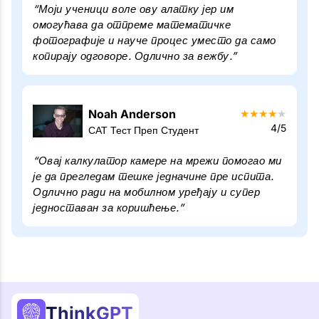
“Моји ученици воле ову алатку јер им
омогућава да отпреме математичке
фотографије и науче процес уместо да само
копирају одговоре. Одлично за вежбу.”
Noah Anderson
★
★
★
★
★
4/5
САТ Тест Преп Студент
“Овај калкулатор камере на мрежи помогао ми
је да прегледам тешке једначине пре испита.
Одлично ради на мобилном уређају и супер
једноставан за коришћење.”
ThinkGPT