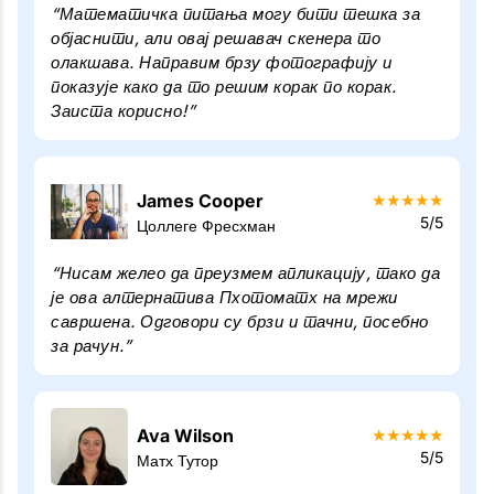
“Математичка питања могу бити тешка за
објаснити, али овај решавач скенера то
олакшава. Направим брзу фотографију и
показује како да то решим корак по корак.
Заиста корисно!”
James Cooper
★
★
★
★
★
5/5
Цоллеге Фресхман
“Нисам желео да преузмем апликацију, тако да
је ова алтернатива Пхотоматх на мрежи
савршена. Одговори су брзи и тачни, посебно
за рачун.”
Ava Wilson
★
★
★
★
★
5/5
Матх Тутор