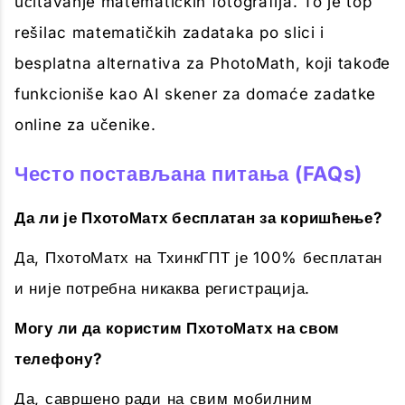
učitavanje matematičkih fotografija. To je top
rešilac matematičkih zadataka po slici i
besplatna alternativa za PhotoMath, koji takođe
funkcioniše kao AI skener za domaće zadatke
online za učenike.
Често постављана питања (FAQs)
Да ли је ПхотоМатх бесплатан за коришћење?
Да, ПхотоМатх на ТхинкГПТ је 100% бесплатан
и није потребна никаква регистрација.
Могу ли да користим ПхотоМатх на свом
телефону?
Да, савршено ради на свим мобилним