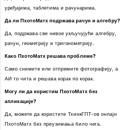
уређајима, таблетима и рачунарима.
Да ли ПхотоМатх подржава рачун и алгебру?
Да, подржава све нивое укључујући алгебру,
рачун, геометрију и тригонометрију.
Како ПхотоМатх решава проблеме?
Само снимите или отпремите фотографију, а
АИ то чита и решава корак по корак.
Могу ли да користим ПхотоМатх без
апликације?
Да, можете да користите ТхинкГПТ-ов онлајн
ПхотоМатх без преузимања било чега.