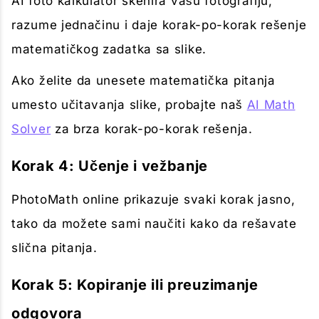
AI foto kalkulator skenira vašu fotografiju,
razume jednačinu i daje korak-po-korak rešenje
matematičkog zadatka sa slike.
Ako želite da unesete matematička pitanja
umesto učitavanja slike, probajte naš
AI Math
Solver
za brza korak-po-korak rešenja.
Korak 4: Učenje i vežbanje
PhotoMath online prikazuje svaki korak jasno,
tako da možete sami naučiti kako da rešavate
slična pitanja.
Korak 5: Kopiranje ili preuzimanje
odgovora