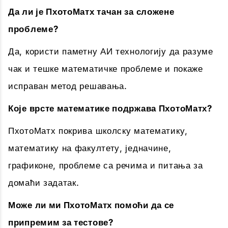
Да ли је ПхотоМатх тачан за сложене
проблеме?
Да, користи паметну АИ технологију да разуме
чак и тешке математичке проблеме и покаже
исправан метод решавања.
Које врсте математике подржава ПхотоМатх?
ПхотоМатх покрива школску математику,
математику на факултету, једначине,
графиконе, проблеме са речима и питања за
домаћи задатак.
Може ли ми ПхотоМатх помоћи да се
припремим за тестове?