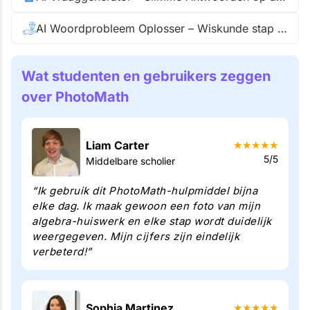
AI Woordprobleem Oplosser – Wiskunde stap voor stap
Wat studenten en gebruikers zeggen
over PhotoMath
Liam Carter
★
★
★
★
★
5/5
Middelbare scholier
“Ik gebruik dit PhotoMath-hulpmiddel bijna
elke dag. Ik maak gewoon een foto van mijn
algebra-huiswerk en elke stap wordt duidelijk
weergegeven. Mijn cijfers zijn eindelijk
verbeterd!”
Sophia Martinez
★
★
★
★
★