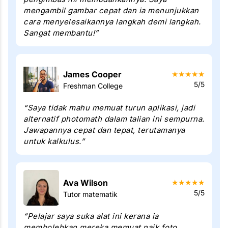
mengambil gambar cepat dan ia menunjukkan
cara menyelesaikannya langkah demi langkah.
Sangat membantu!”
James Cooper
★
★
★
★
★
5/5
Freshman College
“Saya tidak mahu memuat turun aplikasi, jadi
alternatif photomath dalam talian ini sempurna.
Jawapannya cepat dan tepat, terutamanya
untuk kalkulus.”
Ava Wilson
★
★
★
★
★
5/5
Tutor matematik
“Pelajar saya suka alat ini kerana ia
membolehkan mereka memuat naik foto