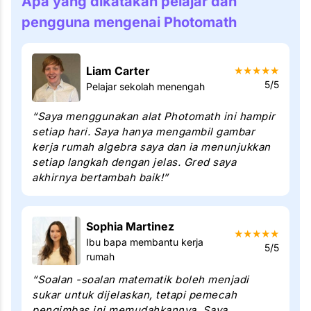
Apa yang dikatakan pelajar dan
pengguna mengenai Photomath
Liam Carter
★
★
★
★
★
5/5
Pelajar sekolah menengah
“Saya menggunakan alat Photomath ini hampir
setiap hari. Saya hanya mengambil gambar
kerja rumah algebra saya dan ia menunjukkan
setiap langkah dengan jelas. Gred saya
akhirnya bertambah baik!”
Sophia Martinez
★
★
★
★
★
Ibu bapa membantu kerja
5/5
rumah
“Soalan -soalan matematik boleh menjadi
sukar untuk dijelaskan, tetapi pemecah
pengimbas ini memudahkannya. Saya