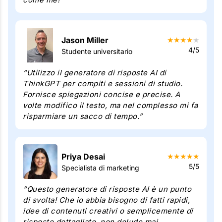
Jason Miller
★
★
★
★
★
4/5
Studente universitario
“Utilizzo il generatore di risposte AI di
ThinkGPT per compiti e sessioni di studio.
Fornisce spiegazioni concise e precise. A
volte modifico il testo, ma nel complesso mi fa
risparmiare un sacco di tempo.”
Priya Desai
★
★
★
★
★
5/5
Specialista di marketing
“Questo generatore di risposte AI è un punto
di svolta! Che io abbia bisogno di fatti rapidi,
idee di contenuti creativi o semplicemente di
risposte dettagliate, non delude mai.