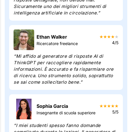
Sicuramente uno dei migliori strumenti di
intelligenza artificiale in circolazione.”
Ethan Walker
★
★
★
★
★
4/5
Ricercatore freelance
“Mi affido al generatore di risposte AI di
ThinkGPT per raccogliere rapidamente
informazioni. È accurato e fa risparmiare ore
di ricerca. Uno strumento solido, soprattutto
se sai come sollecitarlo bene.”
Sophia Garcia
★
★
★
★
★
5/5
Insegnante di scuola superiore
“I miei studenti spesso fanno domande
complicate durante le lezioni. Il generatore di