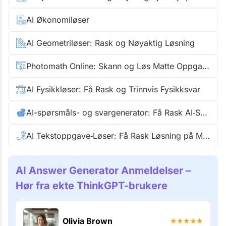
AI Økonomiløser
AI Geometriløser: Rask og Nøyaktig Løsning
Photomath Online: Skann og Løs Matte Oppgaver
AI Fysikkløser: Få Rask og Trinnvis Fysikksvar
AI-spørsmåls- og svargenerator: Få Rask AI‑Svar
AI Tekstoppgave‑Løser: Få Rask Løsning på Matteoppgaver
AI Answer Generator Anmeldelser –
Hør fra ekte ThinkGPT-brukere
Olivia Brown
★
★
★
★
★