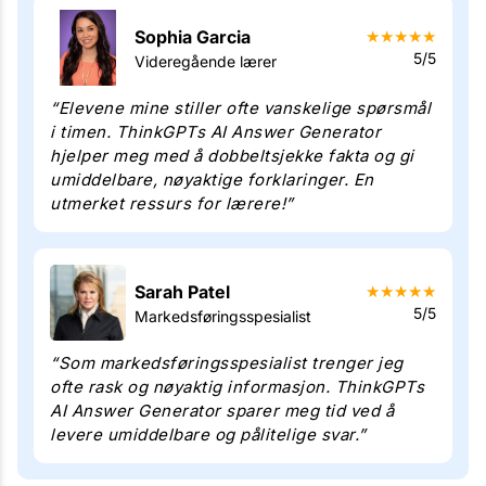
Sophia Garcia
★
★
★
★
★
5/5
Videregående lærer
“Elevene mine stiller ofte vanskelige spørsmål
i timen. ThinkGPTs AI Answer Generator
hjelper meg med å dobbeltsjekke fakta og gi
umiddelbare, nøyaktige forklaringer. En
utmerket ressurs for lærere!”
Sarah Patel
★
★
★
★
★
5/5
Markedsføringsspesialist
“Som markedsføringsspesialist trenger jeg
ofte rask og nøyaktig informasjon. ThinkGPTs
AI Answer Generator sparer meg tid ved å
levere umiddelbare og pålitelige svar.”