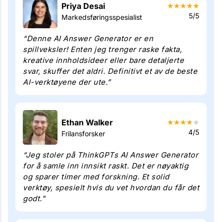
Priya Desai
★
★
★
★
★
5/5
Markedsføringsspesialist
“Denne AI Answer Generator er en
spillveksler! Enten jeg trenger raske fakta,
kreative innholdsideer eller bare detaljerte
svar, skuffer det aldri. Definitivt et av de beste
AI-verktøyene der ute.”
Ethan Walker
★
★
★
★
★
4/5
Frilansforsker
“Jeg stoler på ThinkGPTs AI Answer Generator
for å samle inn innsikt raskt. Det er nøyaktig
og sparer timer med forskning. Et solid
verktøy, spesielt hvis du vet hvordan du får det
godt.”