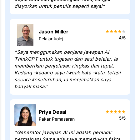
disyorkan untuk penulis seperti saya!”
Jason Miller
★
★
★
★
★
4/5
Pelajar kolej
“Saya menggunakan penjana jawapan AI
ThinkGPT untuk tugasan dan sesi belajar. Ia
memberikan penjelasan ringkas dan tepat.
Kadang -kadang saya tweak kata -kata, tetapi
secara keseluruhan, ia menjimatkan saya
banyak masa.”
Priya Desai
★
★
★
★
★
5/5
Pakar Pemasaran
“Generator jawapan AI ini adalah penukar
permainan! Sama ada saya memerlukan fakta