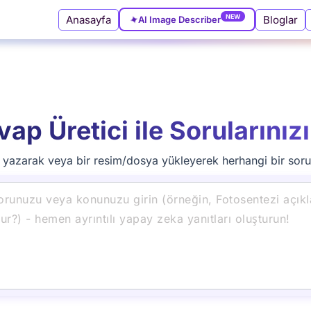
Anasayfa
Bloglar
✦
AI Image Describer
NEW
vap Üretici ile Soruların
 yazarak veya bir resim/dosya yükleyerek herhangi bir sorunu