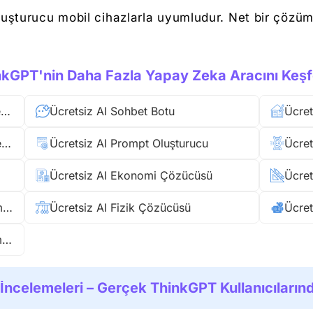
 oluşturucu mobil cihazlarla uyumludur. Net bir çözü
nkGPT'nin Daha Fazla Yapay Zeka Aracını Keşf
Ücretsiz AI Muhasebe Çözücüsü ile Sorularınızı Anında Çözün
Ücretsiz AI Sohbet Botu
Ücret
Ücretsiz AI Matematik Çözücüsü ile Sorularınızı Anında Çözün
Ücretsiz AI Prompt Oluşturucu
Ücret
Ücretsiz AI Ekonomi Çözücüsü
Ücret
Photomath Online – Ücretsiz Matematik Çözücüsü
Ücretsiz AI Fizik Çözücüsü
Ücretsiz Matematik Kelime Problemi Çözücüsü ile Anında Çözün
İncelemeleri – Gerçek ThinkGPT Kullanıcılarınd