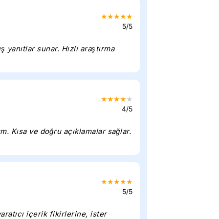
★
★
★
★
★
5/5
 yanıtlar sunar. Hızlı araştırma
★
★
★
★
★
4/5
. Kısa ve doğru açıklamalar sağlar.
★
★
★
★
★
5/5
atıcı içerik fikirlerine, ister