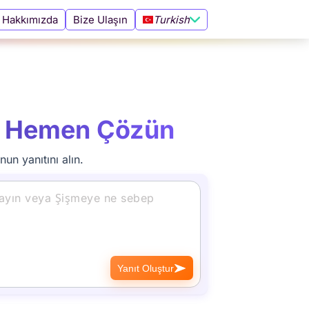
Turkish
Hakkımızda
Bize Ulaşın
ızı Hemen Çözün
n yanıtını alın.
Yanıt Oluştur