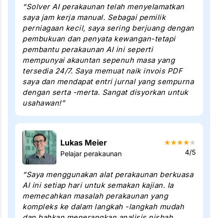
“Solver AI perakaunan telah menyelamatkan
saya jam kerja manual. Sebagai pemilik
perniagaan kecil, saya sering berjuang dengan
pembukuan dan penyata kewangan-tetapi
pembantu perakaunan AI ini seperti
mempunyai akauntan sepenuh masa yang
tersedia 24/7. Saya memuat naik invois PDF
saya dan mendapat entri jurnal yang sempurna
dengan serta -merta. Sangat disyorkan untuk
usahawan!”
Lukas Meier
★
★
★
★
★
4/5
Pelajar perakaunan
“Saya menggunakan alat perakaunan berkuasa
AI ini setiap hari untuk semakan kajian. Ia
memecahkan masalah perakaunan yang
kompleks ke dalam langkah -langkah mudah
dan bahkan menerangkan analisis nisbah