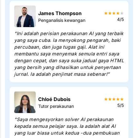
James Thompson
★
★
★
★
★
4/5
Penganalisis kewangan
“Ini adalah perisian perakaunan AI yang terbaik
yang saya cuba. Ia menyokong pengarah, baki
percubaan, dan juga tugas gaji. Alat ini
membantu saya menyemak semula entri saya
dengan cepat, dan saya suka jadual gaya HTML
yang bersih yang dihasilkan untuk penyertaan
jurnal. Ia adalah penjimat masa sebenar!”
Chloé Dubois
★
★
★
★
★
5/5
Tutor perakaunan
“Saya mengesyorkan solver AI perakaunan
kepada semua pelajar saya. Ia adalah alat AI
yang luar biasa untuk kedua -dua pembukuan