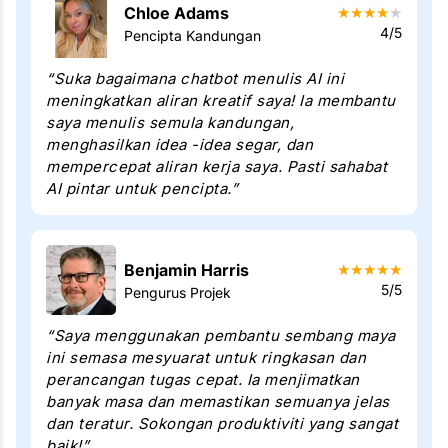
Chloe Adams
★
★
★
★
★
4/5
Pencipta Kandungan
“Suka bagaimana chatbot menulis AI ini
meningkatkan aliran kreatif saya! Ia membantu
saya menulis semula kandungan,
menghasilkan idea -idea segar, dan
mempercepat aliran kerja saya. Pasti sahabat
AI pintar untuk pencipta.”
Benjamin Harris
★
★
★
★
★
5/5
Pengurus Projek
“Saya menggunakan pembantu sembang maya
ini semasa mesyuarat untuk ringkasan dan
perancangan tugas cepat. Ia menjimatkan
banyak masa dan memastikan semuanya jelas
dan teratur. Sokongan produktiviti yang sangat
baik!”