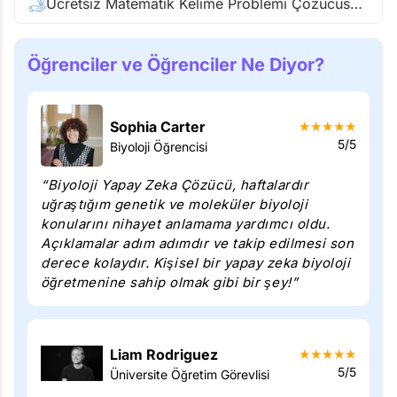
Ücretsiz Matematik Kelime Problemi Çözücüsü ile Anında Çözün
Öğrenciler ve Öğrenciler Ne Diyor?
Sophia Carter
★
★
★
★
★
5/5
Biyoloji Öğrencisi
“Biyoloji Yapay Zeka Çözücü, haftalardır
uğraştığım genetik ve moleküler biyoloji
konularını nihayet anlamama yardımcı oldu.
Açıklamalar adım adımdır ve takip edilmesi son
derece kolaydır. Kişisel bir yapay zeka biyoloji
öğretmenine sahip olmak gibi bir şey!”
Liam Rodriguez
★
★
★
★
★
5/5
Üniversite Öğretim Görevlisi