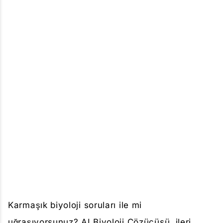
Karmaşık biyoloji soruları ile mi
uğraşıyorsunuz? AI Biyoloji Çözücüsü, ileri