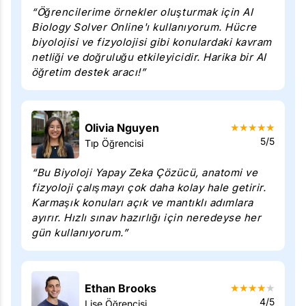
“Öğrencilerime örnekler oluşturmak için AI
Biology Solver Online'ı kullanıyorum. Hücre
biyolojisi ve fizyolojisi gibi konulardaki kavram
netliği ve doğruluğu etkileyicidir. Harika bir AI
öğretim destek aracı!”
Olivia Nguyen
★
★
★
★
★
5/5
Tıp Öğrencisi
“Bu Biyoloji Yapay Zeka Çözücü, anatomi ve
fizyoloji çalışmayı çok daha kolay hale getirir.
Karmaşık konuları açık ve mantıklı adımlara
ayırır. Hızlı sınav hazırlığı için neredeyse her
gün kullanıyorum.”
Ethan Brooks
★
★
★
★
★
4/5
Lise Öğrencisi