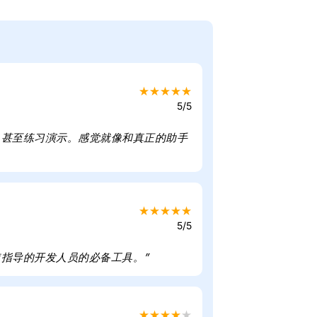
★
★
★
★
★
5/5
，甚至练习演示。感觉就像和真正的助手
★
★
★
★
★
5/5
指导的开发人员的必备工具。”
★
★
★
★
★